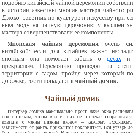
подобию китайской чайной церемонии собственн
в истории известны многие мастера чайного ри
Дзюко, советник по культуре и искусству при сё
ввел моду на чайную церемонию у высшей зна
мастера совершенствовали ее компоненты.
Японская чайная церемония
очень сил
китайской: если для китайцев важно наслади
японцам она помогает забыть о
делах
и с
прекрасном. Церемонию проводят на специ
территории с садом, пройдя через который п
дорожке, гости попадают в
чайный домик
.
Чайный домик
Интерьер домика максимально прост, даже окна располаг
под потолком, чтобы вид из них не отвлекал собравшихся
комната с узким низким входом – каждому входящему,
зависимости от ранга, приходится поклониться. Вся утварь д
быть простой и старинной. В целом, японская чайная церемо