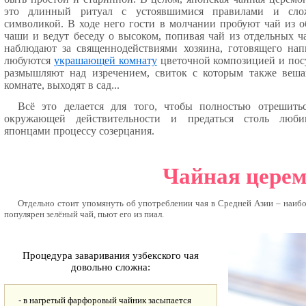
это длинный ритуал с устоявшимися правилами и сло
символикой. В ходе него гости в молчании пробуют чай из 
чаши и ведут беседу о высоком, попивая чай из отдельных ч
наблюдают за священнодействиями хозяина, готовящего нап
любуются
украшающей комнату
цветочной композицией и пос
размышляют над изречением, свиток с которым также веш
комнате, выходят в сад...
Всё это делается для того, чтобы полностью отрешить
окружающей действительности и предаться столь люби
японцами процессу созерцания.
Чайная церем
Отдельно стоит упомянуть об употреблении чая в Средней Азии – наибо
популярен зелёный чай, пьют его из пиал.
Процедура заваривания узбекского чая
довольно сложна:
- в нагретый фарфоровый чайник засыпается