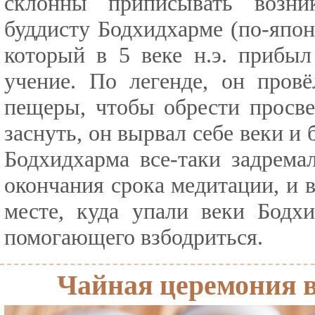
склонны приписывать возни
буддисту Бодхидхарме (по-япон
который в 5 веке н.э. прибыл
учение. По легенде, он провё
пещеры, чтобы обрести просве
заснуть, он вырвал себе веки и 
Бодхидхарма все-таки задрема
окончания срока медитации, и в
месте, куда упали веки Бодх
помогающего взбодриться.
Чайная церемония 