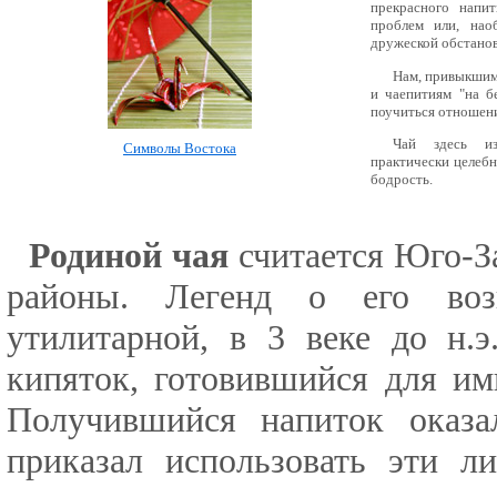
прекрасного напи
проблем или, нао
дружеской обстанов
Нам, привыкшим
и чаепитиям "на б
поучиться отношени
Чай здесь из
Символы Востока
практически целеб
бодрость.
Родиной чая
считается Юго-З
районы. Легенд о его воз
утилитарной, в 3 веке до н.
кипяток, готовившийся для и
Получившийся напиток оказа
приказал использовать эти 