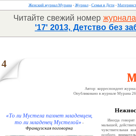
Женский журнал Мурана
-
Журнал
-
Семья и Дети
-
Материнс
Читайте свежий номер
журнал
'17' 2013, Детство без за
4
M
Автор: корреспондент журнал
Опубликовано в журналe Мурана 26 
Нежнос
«То ли Мустела пахнет младенцем,
Иногда говорят
то ли младенец Мустелой»
-
малышей, действите
Французская поговорка
чувствительная ко
особого, внимател