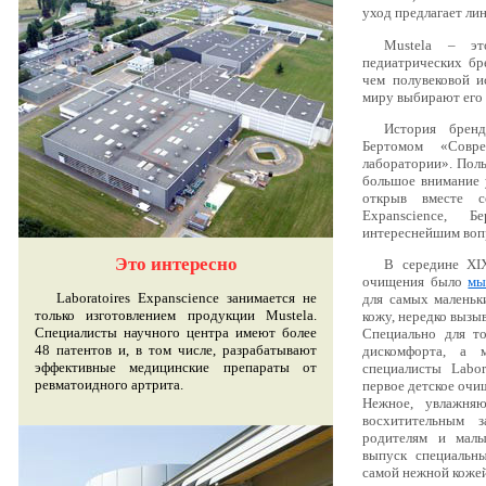
уход предлагает ли
Mustela – э
педиатрических б
чем полувековой и
миру выбирают его 
История брен
Бертомом «Совр
лаборатории». Пол
большое внимание у
открыв вместе со
Expanscience, Б
интереснейшим во
Это интересно
В середине XI
очищения было
мы
Laboratoires Expanscience занимается не
для самых маленьк
только изготовлением продукции Mustela.
кожу, нередко вызы
Специалисты научного центра имеют более
Специально для т
48 патентов и, в том числе, разрабатывают
дискомфорта, а 
эффективные медицинские препараты от
специалисты Labor
ревматоидного артрита.
первое детское очи
Нежное, увлажня
восхитительным
родителям и малы
выпуск специальны
самой нежной кожей