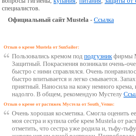
вопросы гигиены,
купания
,
питания
,
защиты от 
специалистов.
Официальный сайт Mustela
-
Ссылка
Отзыв о креме Mustela от SunSailor:
Пользовались кремом под
подгузник
фирмы M
Защитный. Покраснения возникали очень-очен
быстро с ними справлялся. Очень понравилос
быстро впитывается и легко смывается. Запах
приятный. Наносила на кожу немного крема, 
надолго. В общем, рекомендую Мустелу
Ссы
Отзыв о креме от растяжек Мустела от South_Venus:
Очень хорошая косметика. Смогла оценить ее
моя сестра и купила себе крем Mustela от рас
отметить, что сестра уже родила и, тьфу-тьфу,