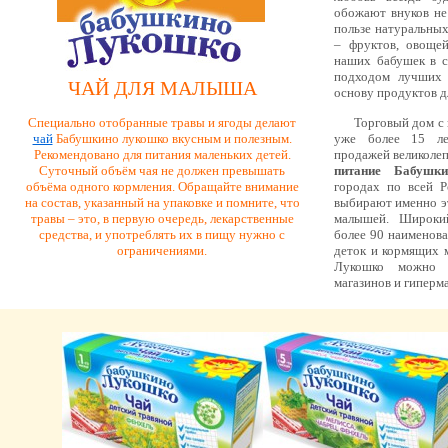
обожают внуков не
пользе натуральны
– фруктов, овощей
наших бабушек в с
подходом лучших 
ЧАЙ ДЛЯ МАЛЫША
основу продуктов д
Торговый дом с
Специально отобранные травы и ягоды делают
уже более 15 ле
чай
Бабушкино лукошко вкусным и полезным.
продажей великолеп
Рекомендовано для питания маленьких детей.
питание Бабушк
Суточный объём чая не должен превышать
городах по всей Р
объёма одного кормления. Обращайте внимание
выбирают именно э
на состав, указанный на упаковке и помните, что
малышей. Широкий
травы – это, в первую очередь, лекарственные
более 90 наименов
средства, и употреблять их в пищу нужно с
деток и кормящих 
ограничениями.
Лукошко можно 
магазинов и гиперм