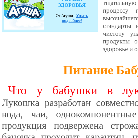
тщательную 
ЗДОРОВЬЯ
процессу 
От Агуши -
Узнать
высочайшего
подробнее!
стандарты 
чистоту уп
продукты о
здоровье и 
Питание Ба
Что у бабушки в лук
Лукошка разработан совмест
вода, чаи, однокомпонентны
продукция подвержена строж
баночка проходит карантин, 