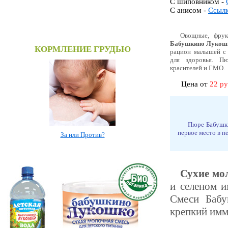
С шиповником -
C анисом -
Ссыл
Овощные, фру
Бабушкино Лукош
КОРМЛЕНИЕ ГРУДЬЮ
рацион малышей с 
для здоровья. Пю
красителей и ГМО.
Цена от
22 р
Пюре Бабушки
первое место в п
За или Против?
Сухие мо
и селеном и
Смеси Бабу
крепкий имм