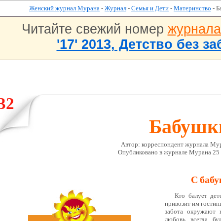
Женский журнал Мурана
-
Журнал
-
Семья и Дети
-
Материнство
- Б
Читайте свежий номер
журнал
'17' 2013, Детство без за
32
Бабушк
Автор: корреспондент журнала Мур
Опубликовано в журналe Мурана 25 А
С баб
Кто балует дет
привозит им гостинц
забота окружают 
любовь всегда бу