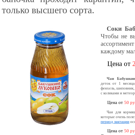
только высшего сорта.
Соки Ба
Чтобы не вы
ассортимент
каждому мал
Цена от
Чаи Бабушки
деток от 1 месяца
фенхель, шиповник,
с коликами и метео
Цена от
50 р
Чаи для кормя
которые очень полез
период лактации
осо
Цена от
50 р