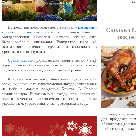
Вопреки распространённому мнению,
украшенная
Сколько б
яркими шарами ёлка
является не новогодним, а
рождес
рождественским символом. Согласно легенде, ёлка
была выбрана
символом Рождества
из-за её
неизменного зелёного одеяния, и воплощает в
христианстве вечную жизнь.
Яркие шарики
, украшающие еловые ветки - ещё
один символ Рождества– символ райских яблок,
служащих искушением для простых смертных.
Красный наконечник, обязательно украшающий
верхушку ёлки - это
Вифлеемская звезда
, зажёгшаяся
на небе в момент рождения Христа. В России
семиконечную Вифлеемскую звезду при советской
власти заменила пятиконечная, и стала простым
украшением, утратив значение проводника к Богу.
Каждая деталь 
для праздника зна
обязательно должно
рыбы и мяса, а такж