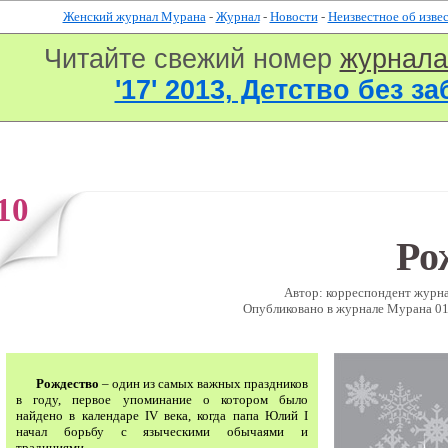
Женский журнал Мурана
-
Журнал
-
Новости
-
Неизвестное об изве
Читайте свежий номер
журнал
'17' 2013, Детство без за
10
Ро
Автор: корреспондент журна
Опубликовано в журналe Мурана 01 
Рождество
– один из самых важных праздников
в году, первое упоминание о котором было
найдено в календаре IV века, когда папа Юлий I
начал борьбу с языческими обычаями и
традициями.