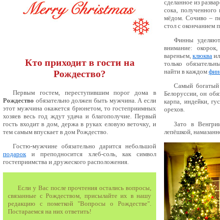
сделанное из разва
сока, полученного
мёдом. Сочиво – п
стол с окончанием п
Финны уделяют
внимание: окорок,
вареньем,
клюква
ил
Кто приходит в гости на
только обязатель
найти в каждом
фин
Рождество?
Самый богатый
Первым гостем, переступившим порог дома в
Белоруссии, он обя
Рождество
обязательно должен быть мужчина. А если
карпа, индейки, гу
этот мужчина окажется брюнетом, то гостеприимных
орехов.
хозяев весь год ждут удача и благополучие. Первый
гость входит в дом, держа в руках еловую веточку, и
Зато в Венгри
тем самым впускает в дом Рождество.
лепёшкой, намазанн
Гостю-мужчине обязательно дарится небольшой
подарок
и преподносится хлеб-соль, как символ
гостеприимства и дружеского расположения.
Если у Вас после прочтения остались вопросы,
связанные с Рождеством, присылайте их в нашу
редакцию с пометкой "Вопросы о Рождестве".
Постараемся на них ответить!