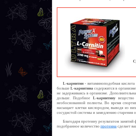
С
L-карнитин
- витаминоподобная кислота
больше
L-карнитина
содержится в организме
не задерживаясь в организме. Дополнительн
дольше. Подобное
L-карнитину
вещество 
необоснованной полноты. Во время спорти
насыщает клетки кислородом, выводя из ни
сосудистой системы и замедлению старения о
Благодаря протеину результатом занятий 
подобранное количество
протеина
сделает ва