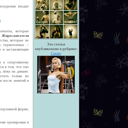
охудения входят
и
оненты, которые
.
Жиросжигатели
ства, которые не
Эта статья
и термогенные –
опубликована в рубрике:
а и заставляющие
Спорт
я к спортивному
ся в том, что оно
, лёжа на диване.
отать только во
и после занятий в
спортивной форме,
ремя тренировки и