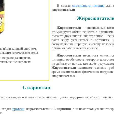
В состав
спортивного питания
для п
жиросжигатели
.
Жиросжигател
Жиросжигатели
- специальные комп
стимулируют обмен веществ в организме
бывают двух типов: липотропные – веще
дают жиру усваиваться в организме, 
возбуждающие нервную систему человек
организм работать эффективнее.
ды и/или занятий спортом.
большим количеством воды
Жиросжигатели
неспроста относятс
ние расхода энергии,
питанию, особенность которого заключает
 уменьшение жировых
не действует на тех, кто ждёт результатов
Жиросжигатели
начинают активно раб
время значительных физических нагрузок 
спортивном зале.
L-карнитин
ри раза в неделю занимается фитнесом с целью поддержания себя в хорошей 
о входят
протеин
,
жиросжигатели
и
L-карнитин
, они помогают увеличить в
е.