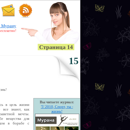
 Мурану
бесплатно!
Страница 14
15
знь!
Вы читаете журнал:
сь в цель жизни
'5' 2010, Спорт, ты -
 все знают, как
жизнь!
заветной мечты.
бе вещества для
ком в борьбе с