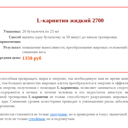
L-карнитин
жидкий 2700
Упаковка:
20 бутылочек по 25 мл
Способ
выпить одну бутылочку за 30 минут до начала тренировки
применения:
Результат:
повышение выносливости, преобразование жировых отложений 
снижение веса
редняя цена:
1350 руб
 способная превращать жиры в энергию, так необходимую нам во время зан
, тем большее количество жировых клеток преобразуются в энергию и эффект
ая энергия, полученная с помощью
L-карнитина
, позволяет заниматься спорто
содержится в почках и печени человека и его недостаток зачастую яв
вной тренировки
L-карнитин
не только способствует разрушению жировых
х яды. Снижение уровня холестерина приводит к уменьшению риска заболев
рганизма.
фитнесом становится не только
похудение
, но и приведение в тонус мышечной
ше тело не только
стройным
, но и подтянутым.