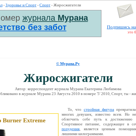
ал
-
Здоровье и Спорт
-
Спорт
- Жиросжигатели
номер
журнала
Мурана
Детство без забот
Подпишись на
это 
© Мурана.Ру
Жиросжигатели
Автор: корреспондент журнала Мурана Екатерина Любимова
бликовано в журналe Мурана 23 Августа 2010 в номере '5' 2010, Спорт, ты - жи
То, что
стройная фигура
превратила
многих девушек, известно всем. Но не
 Burner Extreme
облегчить себе путь к достижению 
Спортивное питание, содержащее в се
похудения
, является ценным помощни
лишними килограммами.