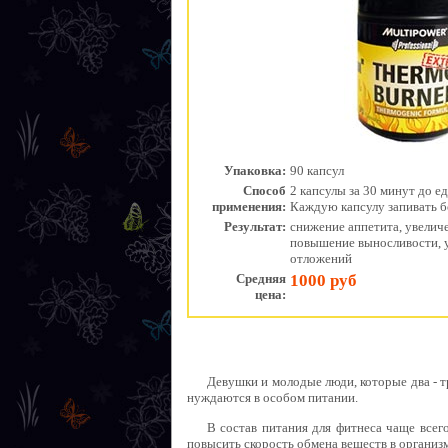
Упаковка:
90 капсул
Способ
2 капсулы за 30 минут до е
применения:
Каждую капсулу запивать 
Результат:
снижение аппетита, увеличе
повышение выносливости,
отложений
Средняя
1000 руб
цена:
Девушки и молодые люди, которые два - т
нуждаются в особом питании.
В состав питания для фитнеса чаще всег
повысить скорость обмена веществ в организм