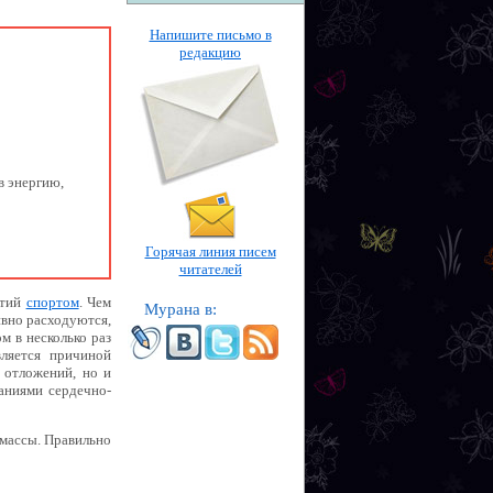
Напишите письмо в
редакцию
в энергию,
Горячая линия писем
читателей
ятий
спортом
. Чем
Мурана в:
ивно расходуются,
м в несколько раз
ляется причиной
 отложений, но и
аниями сердечно-
 массы. Правильно