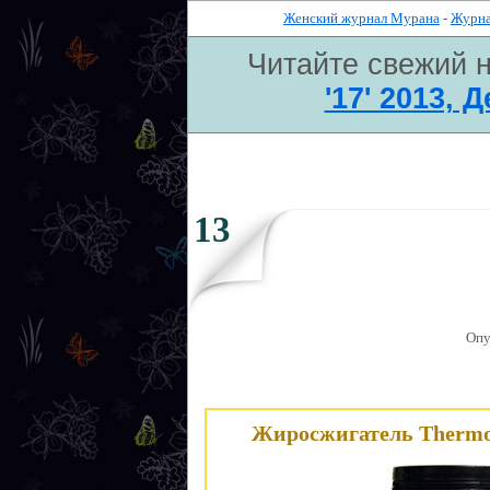
Женский журнал Мурана
-
Журн
Читайте свежий 
'17' 2013, 
13
Опу
Жиросжигатель
Thermo