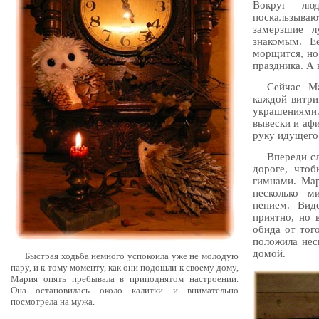
Вокруг люд
поскальзыва
замерзшие л
знакомым. Е
морщится, но
праздника. А 
Сейчас Ма
каждой витри
украшениями
вывески и афи
руку идущего
Впереди сл
дороге, что
гимнами. Мар
несколько м
пением. Вид
приятно, но 
обида от тог
положила нес
домой.
Быстрая ходьба немного успокоила уже не молодую
пару, и к тому моменту, как они подошли к своему дому,
Мария опять пребывала в приподнятом настроении.
Она остановилась около калитки и внимательно
посмотрела на мужа.