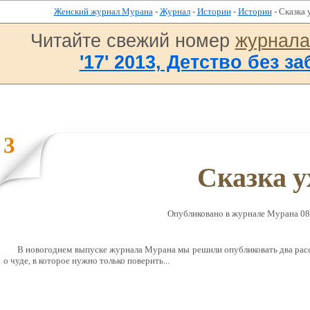
Женский журнал Мурана
-
Журнал
-
Истории
-
Истории
- Сказка 
Читайте свежий номер
журнал
'17' 2013, Детство без за
3
Сказка у
Опубликовано в журналe Мурана 08 Д
В новогоднем выпуске журнала Мурана мы решили опубликовать два рас
о чуде, в которое нужно только поверить...