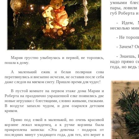
умными блес
пары, ловили
губ Роберта и
- Идем, 
несколько мин
- Не тороп
- Зачем? О
- Знаешь, 
Мария грустно улыбнулась и первой, не торопясь,
надо прямо се
пошла к дому.
года, но ведь
А маленький ежик и белая полярная сова
переглянулись и внезапно исчезли, не оставив после себя
даже следов на мягком снегу. Пришло время для чудес!
В пустой комнате на первом этаже дома Марии и
Роберта на празднично украшенной елке появились две
новые игрушки с блестящими, словно живыми, глазками.
В воздухе запахло чудом, и дом озарился детским
криком.
Прямо под елкой в маленькой, но очень красивой
корзине лежал младенец, а к ручке корзины была
прикреплена записка: «Эта девочка - подарок от
последних минут уходящего года, для тех, кто верит в