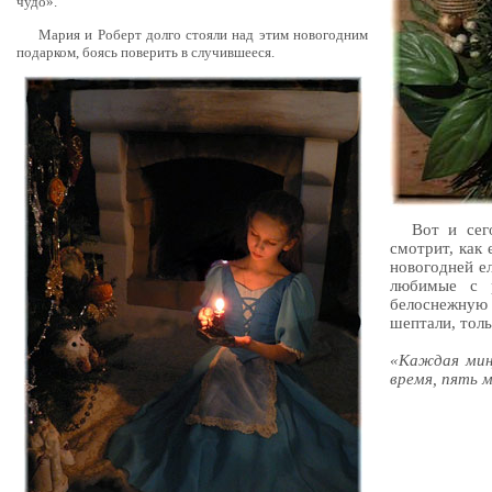
чудо».
Мария и Роберт долго стояли над этим новогодним
подарком, боясь поверить в случившееся.
Вот и сег
смотрит, как 
новогодней ел
любимые с р
белоснежную 
шептали, тол
«Каждая мин
время, пять 