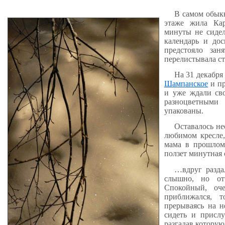
В самом обыкн
этаже жила Кар
минуты не сидел
календарь и дос
предстояло за
перелистывала ст
На 31 декабря
Шампанское
и п
и уже ждали сво
разноцветными
упакованы.
Оставалось не
любимом кресле,
мама в прошлом
ползет минутная
…вдруг разда
слышно, но от
Спокойный, оч
приближался, 
прерываясь на н
сидеть и прислу
разгадав которую