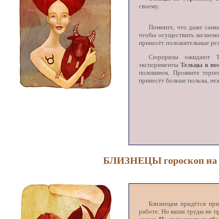
своему.
Помните, что даже сам
чтобы осуществить желаемо
принесёт положительные рез
Сюрпризы ожидают Т
эксперименты
Тельцы в но
половинок. Проявите терп
принесёт больше пользы, не
БЛИЗНЕЦЫ гороскоп на н
Близнецам придётся при
работе. Но ваши труды не п