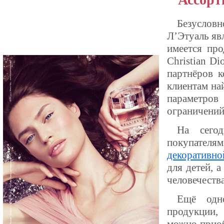
Ассорт
Безусловн
Л’Этуаль яв
имеется пр
Сhristian Di
партнёров к
клиентам на
параметро
ограничений
На сего
покупателя
декоративно
для детей, 
человечества
Ещё одно
продукции,