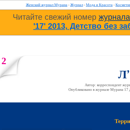
Женский журнал Мурана
-
Журнал
-
Мода и Красота
-
Космети
Читайте свежий номер
журнал
'17' 2013, Детство без за
2
Л
Автор: корреспондент жур
Опубликовано в журналe Мурана 17 Д
Терри