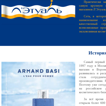
Практически к
самую крупную п
магазинов Л’Этуаль
Сеть, в котор
наименование из
качественный се
всевозможные про
эксклюзивная косме
История
Самый первый 
1997 году в Москв
магазин в Вороне
развивалась и рас
стала сотрудни
производителями. Р
Поэтому уже сегод
на российском 
косметического бизн
За всё время 
открыла более 600