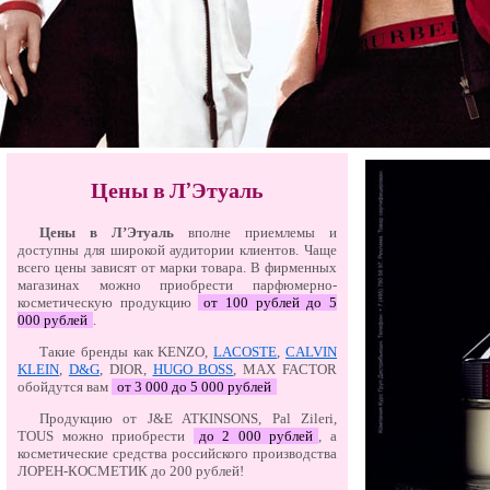
Цены в Л’Этуаль
Цены в Л’Этуаль
вполне приемлемы и
доступны для широкой аудитории клиентов. Чаще
всего цены зависят от марки товара. В фирменных
магазинах можно приобрести парфюмерно-
косметическую продукцию
от 100 рублей до 5
000 рублей
.
Такие бренды как KENZO,
LACOSTE
,
CALVIN
KLEIN
,
D&G
, DIOR,
HUGO BOSS
, MAX FACTOR
обойдутся вам
от 3 000 до 5 000 рублей
Продукцию от J&E ATKINSONS, Pal Zileri,
TOUS можно приобрести
до 2 000 рублей
, а
косметические средства российского производства
ЛОРЕН-КОСМЕТИК до 200 рублей!