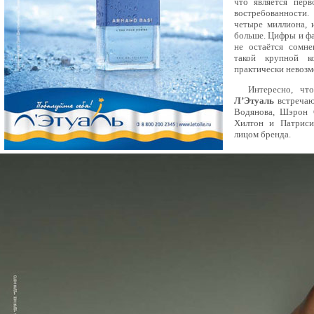
что является перв
востребованности.
четыре миллиона, 
больше. Цифры и фа
не остаётся сомне
такой крупной к
практически невоз
Интересно, чт
Л’Этуаль
встречаю
Водянова, Шэрон 
Хилтон и Патриси
лицом бренда.