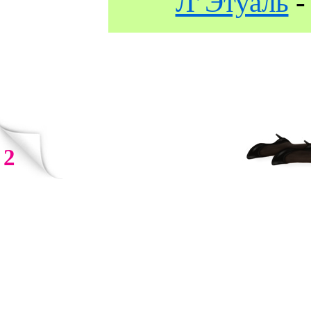
Л’Этуаль
2