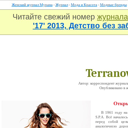
Женский журнал Мурана
-
Журнал
-
Мода и Красота
-
Модные бренды
Читайте свежий номер
журнал
'17' 2013, Детство без за
Terrano
Автор: корреспондент журнала
Опубликовано в 
Откры
В 1961 году на
S.P.A. Всё началос
перед собой цел
аналогичную доро