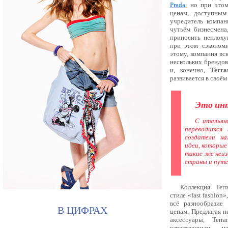
Prada
, но при это
ценам, доступным
учредитель компан
чутьём бизнесмена
приносить неплоху
при этом сэкономи
этому, компания вс
нескольких брендов:
и, конечно,
Terra
развивается в своём
Это ин
С итальянс
переводится 
создатели на
идеи, которые
такие же неиз
страны и пут
Коллекция Terr
стиле «fast fashion
всё разнообразие
В ЦИФРАХ
ценам. Предлагая н
аксессуары, Terr
качественным м