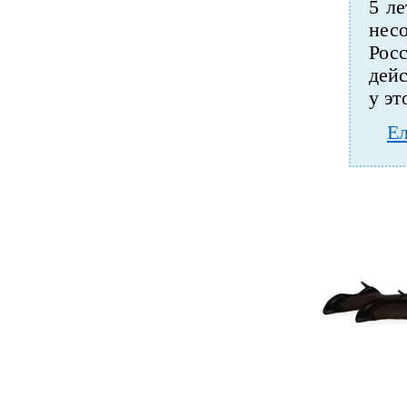
5 ле
нес
Росс
дейс
у эт
Е