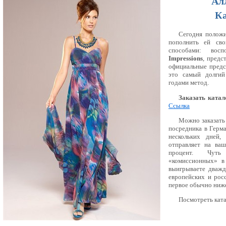
Алл
Ка
Сегодня положи
пополнить ей сво
способами: восп
Impressions
, предс
официальные предст
это самый долгий
годами метод.
Заказать катал
Ссылка
Можно заказать 
посредника в Герма
нескольких дней,
отправляет на ва
процент. Чут
«комиссионных» в
выигрываете дважд
европейских и рос
первое обычно ниже
Посмотреть ката