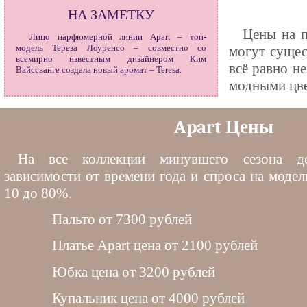
НА ЗАМЕТКУ
Цены на п
Лицо парфюмерной линии Apart – топ-
модель Тереза Лоуренсо – совместно со
могут сущес
всемирно известным дизайнером Ким
всё равно н
Вайссванге создала новый аромат – Teresa.
модными цве
Apart Цены
На все коллекции минувшего сезона де
зависимости от времени года и спроса на моде
10 до 80%.
Пальто от 7300 рублей
Платье Apart цена от 2100 рублей
Юбка цена от 3200 рублей
Купальник цена от 4000 рублей