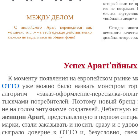
который если не п
его не посрамил. 
многих внутренн
МЕЖДУ ДЕЛОМ
«выбился в люди» и
С английского Apart переводится как
Сегодня многи
«отлично от…» - в этой одежде действительно
немецкого качеств
сложно не выделиться на общем фоне!
дизайна, которое к
Успех Apart’ийных
К моменту появления на европейском рынке
м
ОТТО
уже можно было назвать монстром торг
алгоритм «заказ-оформление-пересылка-оп
тысячами потребителей. Поэтому новый бренд 
не на голом энтузиазме создателей. Дебютную 
женщин Apart
, представленную в первом специ
марки, стали заказывать и носить сразу и с удо
сыграло доверие к ОТТО и, безусловно, свеж