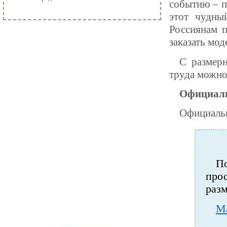
событию – п
этот чудны
Россиянам п
заказать мо
С размер
труда можно
Официаль
Официальн
П
про
раз
М