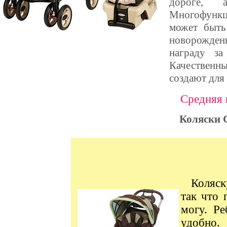
дороге, 
Многофункц
может быть
новорожден
награду з
Качественн
создают для
Средняя 
Коляски G
Коляск
так что 
могу. Ре
удобно.