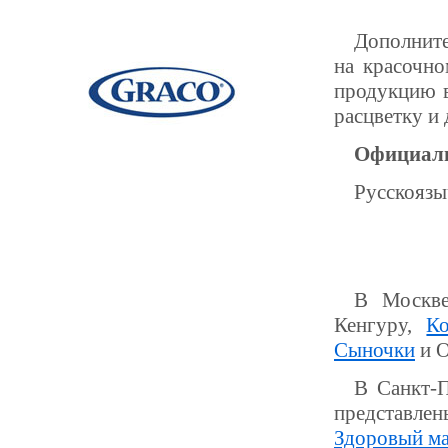
Дополнит
на красочно
продукцию в
расцветку и
Официаль
Русскоязы
В Москве
Кенгуру,
Ко
Сыночки
и О
В Санкт-П
представле
Здоровый м