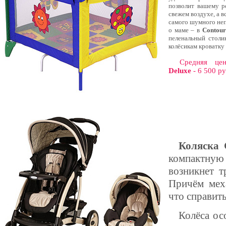
позволит вашему р
свежем воздухе, а 
самого шумного неп
о маме – в
Contour
пеленальный столи
колёсикам кроватку
Средняя ц
Deluxe
- 6 500 р
Коляска 
компактную
возникнет т
Причём меха
что справить
Колёса ос