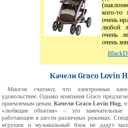
(наклоня
кого-то
очень нр
любой л
очень л
очень мя
BlackD
Качели Graco Lovin 
Многие считают, что электронные кач
удовольствие. Однако компания Graco предлага
приемлемым ценам.
Качели Graco Lovin Hug
, 
«любящие объятия» – это замечательные э
работающие в шести различных режимах. Специ
игрушек и музыкальный блок не дадут мал