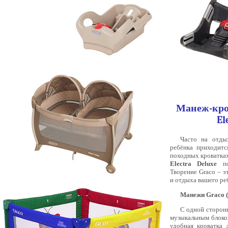
Манеж-кро
El
Часто на отд
ребёнка приходитс
походных кроватка
Electra Deluxe
по
Творение Graсo – э
и отдыха вашего ре
Манежи Graco (
С одной стороны
музыкальным блоком
удобная кроватка