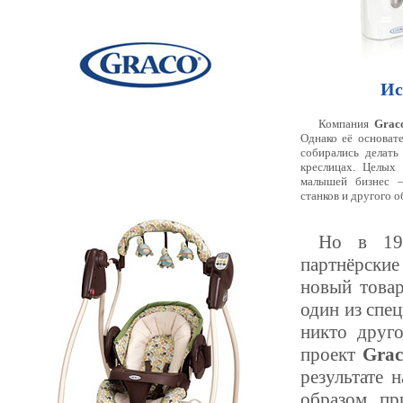
Ис
Компания
Grac
Однако её основат
собирались делать
креслицах. Целых
малышей бизнес –
станков и другого 
Но в 195
партнёрские
новый това
один из спе
никто друг
проект
Grac
результате 
образом пр