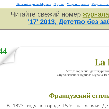
Женский журнал Мурана
-
Журнал
-
Мода и Красота
-
Модные бр
Читайте свежий номер
журнал
'17' 2013, Детство без за
44
La
Автор: корреспондент журнала
Опубликовано в журналe Мурана 19 Ма
Французский стил
В 1873 году в городе Рубэ на улочке Де