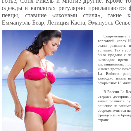
Готье, Соня Рикель и многие другие. Кроме то
одежды в каталогах регулярно приглашаются 
певцы, ставшие «иконами стиля», такие к
Еммануэль Беар, Летиция Каста, Эмануэль Сенье
Современные т
торговлей через И
стали развивать 
успешно. Так в 200
было продано с п
некоторое время
дистанционных пр
и занял третье поч
La Redoute
распр
ежегодно заказы н
оформляют 18 милли
В России La Red
открыта дочерняя 
также появился ру
решение не занима
сосредоточиться на
французского бренд
стране.