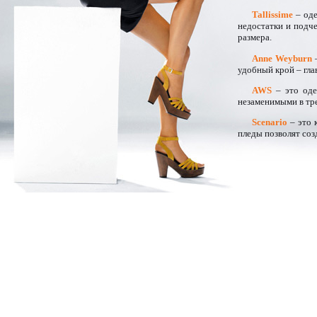
Tallissime
– оде
недостатки и подч
размера.
Anne Weyburn
–
удобный крой – гла
AWS
– это оде
незаменимыми в тре
Scenario
– это 
пледы позволят со