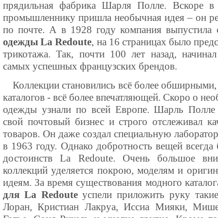
прядильная фабрика Шарля Полле. Вскоре в 
промышленнику пришла необычная идея – он р
по почте. А в 1928 году компания выпустила
одежды La Redoute
, на 16 страницах было пред
трикотажа. Так, почти 100 лет назад, начинал
самых успешных французских брендов.
Коллекции становились всё более обширными,
каталогов - всё более впечатляющей. Скоро о н
одежды узнали по всей Европе. Шарль Полле 
свой почтовый бизнес и строго отслеживал к
товаров. Он даже создал специальную лаборато
в 1963 году. Однако добротность вещей всегда
достоинств La Redoute. Очень большое вни
коллекций уделяется покрою, моделям и ориги
идеям. За время существования модного каталог
для La Redoute
успели приложить руку такие
Лоран, Кристиан Лакруа, Иссиа Мияки, Миш