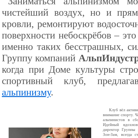
Заниматься альпинизмом м
чистейший воздух, но и прям
кровли, ремонтируют водосточ
поверхности небоскрёбов – эт
именно таких бесстрашных, с
Группу компаний
АльпИндуст
когда при Доме культуры стр
спортивный клуб, предлаг
альпинизму
.
Клуб вёл актив
внимание спорту. Ч
альпинистов в сб
Идейный вдохнов
директор Группы 
Зон-Зам, всегда с