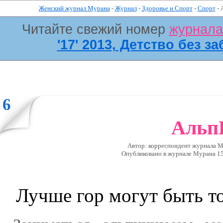
Женский журнал Мурана
-
Журнал
-
Здоровье и Спорт
-
Спорт
- 
Читайте свежий номер
журнал
'17' 2013, Детство без за
6
Альп
Автор: корреспондент журнала М
Опубликовано в журналe Мурана 15 
Лучше гор могут быть т