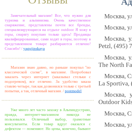
Ад
Москва, ул
Замечательный магазин! Все, что нужно для
туризма и альпинизма. Очень качественное
снаряжение, представлены почти все бренды,
Москва, ул
специализирующиеся на отдыхе outdoor. Я хожу в
горы, снарягу покупаю только здесь! Продавцы
Москва, у
квалифицированные, сами ходят в горы, поэтому в
представленном товаре разбираются отлично!
Petzl, (495)
Спасибо! /
yagujinskaya
Москва, у
The North Fa
Магазин знаю давно, но раньше покупал "по
классической схеме", в магазине. Попробовал
Москва, С
заказать через интернет (заказывал стельки с
подогревом), все отлично. За удобство заказа
La Sportiva,
ставлю четыре, так как дозвонился только с третьей
попытки, а так, отличный магазин. /
postmodel
Москва, 
Outdoor Kid
Уже много лет часто захожу в Альпиндустрию,
Москва, С
правда, интернет-магазином никогда не
пользовался. Отличный выбор, грамотные
Москва, ул
консультанты. Если товар вдруг оказался с
дефектом — поменяют. Но цены, конечно, бывают