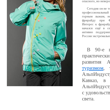
опасного, но неверо
Сегодня он не т
профессиональны
горным лыжам, н
фрирайду при Ф
Интерес к фрирай
начался ещё в се
активно поддержи
России экстремальн
В 90-е г
практическ
развития А
туризмом
, 
АльпИндустр
Кавказ, в
АльпИндустр
с удовольст
света.