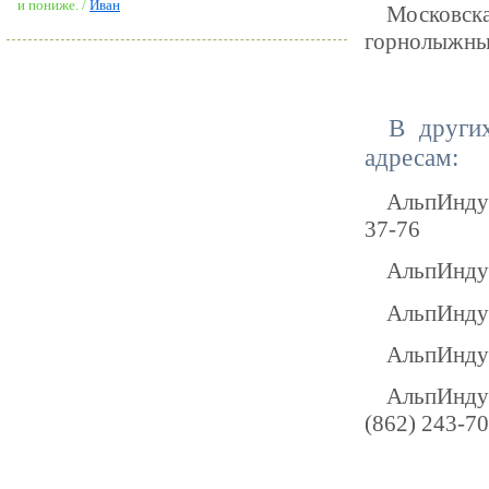
и пониже. /
Иван
Московска
горнолыжный
В други
адресам:
АльпИндуст
37-76
АльпИндуст
АльпИндуст
АльпИндуст
АльпИндус
(862) 243-7