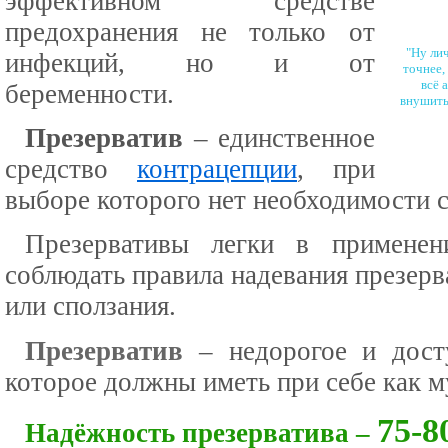
эффективном средстве
предохранения не только от
"Ну ли
инфекций, но и от
точнее,
всё 
беременности.
внушить,
Презерватив
– единственное
средство
контрацепции
, при
выборе которого нет необходимости с
Презервативы легки в применен
соблюдать правила надевания презерв
или сползания.
Презерватив
– недорогое и досту
которое должны иметь при себе как 
75-
Надёжность презерватива –