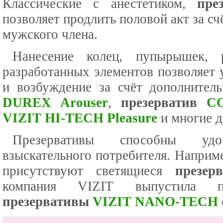
Классические с анестетиком,
пре
позволяет продлить половой акт за с
мужского члена.
Нанесение колец, пупырышек, 
разработанных элементов позволяет
и возбуждение за счёт дополнитель
DUREX Arouser
,
презерватив
C
VIZIT HI-TECH Pleasure
и многие д
Презервативы способны удо
взыскательного потребителя. Наприме
присутствуют светящиеся
презе
компания VIZIT выпустила по
презервативы
VIZIT NANO-TECH