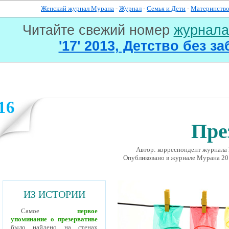
Женский журнал Мурана
-
Журнал
-
Семья и Дети
-
Материнств
Читайте свежий номер
журнал
'17' 2013, Детство без за
16
Пре
Автор: корреспондент журнала 
Опубликовано в журналe Мурана 20 
ИЗ ИСТОРИИ
Самое
первое
упоминание о презервативе
было найдено на стенах