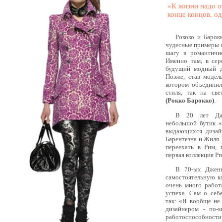
«К жизни надо о
конце концов, о
Рококо и Барокк
чудесные примеры 
шагу в романтичн
Именно там, в сер
будущий модный д
Позже, став модел
котором объединил
стиля, так на св
(Рокко Барокко)
.
В 20 лет Дже
небольшой бутик «
выдающихся дизай
Барентезна и Жиля.
переехать в Рим,
первая коллекция Pre
В 70-ых Дженн
самостоятельную ка
очень много работ
успеха. Сам о себ
так: «Я вообще не
дизайнером - по-м
работоспособности