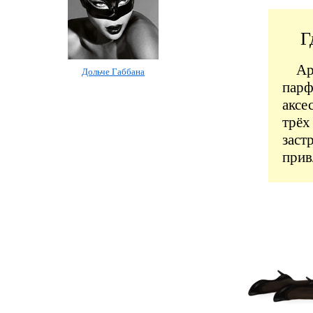
Г
А
Дольче Габбана
пар
аксе
трёх
зас
прив