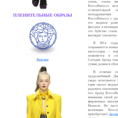
очень, очень м
RoccoBarocco вс
отличительной 
неподражаемая
ПЛЕНИТЕЛЬНЫЕ ОБРАЗЫ
RoccoBarocco с уд
его модном доме
фасонах и неожида
это буйство стиля
выглядит элегантно
В 80-х года
открываются новые
аксессуары – пер
появляется и со
Версаче
Сегодня бренд так
сумки, ремни и обув
В отличие от
трудолюбивый Дж
скоро исполнится 
главе своего модно
радовать поклонник
что бренд RoccoBa
внимания своей ре
фирменных магази
Неаполе. Но нас
коллекции Rocc
приобретают
модн