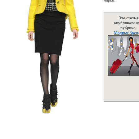
марки.
Эта статья
опубликована
рубрике:
Модные брен