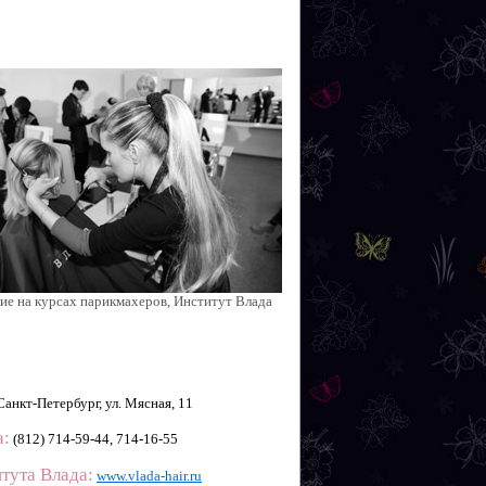
ие на курсах парикмахеров, Институт Влада
анкт-Петербург, ул. Мясная, 11
а:
(812) 714-59-44, 714-16-55
тута Влада:
www.vlada-hair.ru