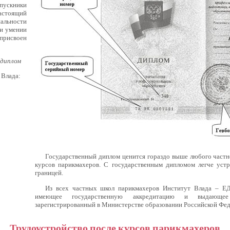
пускники
тоящий
льности
ри умении
присвоен
 диплом
 Влада:
Государственный диплом ценится гораздо выше любого частн
курсов парикмахеров. С государственным дипломом легче устр
границей.
Из всех частных школ парикмахеров Институт Влада – Е
имеющее государственную аккредитацию и выдающее 
зарегистрированный в Министерстве образовании Российской Фед
Трудоустройство после курсов парикмахеров