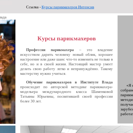
Ссылка -
Курсы парикмахеров Интенсив
лада
Курсы парикмахеров
Профессия парикмахера
– это владение
искусством дарить человеку новый облик, хорошее
настроение или даже шанс что-то изменить не только в
себе, но и в своей жизни. Настоящий мастер умеет
делать свою работу легко и непринуждённо. Такому
мастерству нужно учиться.
Обучение парикмахеров в Институте Влада
«Я 
происходит по авторской методике парикмахера-
собран
модельера международного класса Шаменковой
парик
Татьяны Юрьевны, посвятившей своей профессии
методи
более 30 лет.
получ
заруб
работа