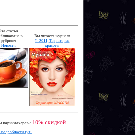
Эта статья
убликована в
Вы читаете журнал:
рубрике:
'9' 2011, Территория
Новости
красоты
10% скидкой
ы парикмахеров
с
 подробности тут!