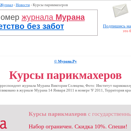
Журнал
-
Новости
- Курсы парикмахеров
номер
журнала
Мурана
Детство без забот
Подпишись на
это 
© Мурана.Ру
Курсы парикмахеров
орреспондент журнала Мурана Виктория Солнцева, Фото: Институт парикмахе
ликовано в журналe Мурана 14 Января 2011 в номере '9' 2011, Территория кр
Курсы парикмахеров
с государственн
Набор ограничен. Скидка 10%. Спеши!