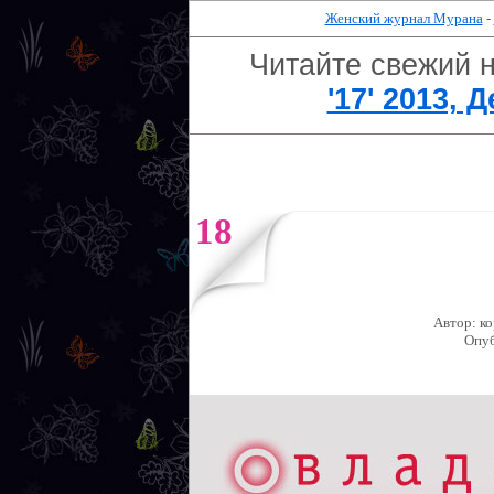
Женский журнал Мурана
-
Читайте свежий 
'17' 2013, 
18
Автор: к
Опуб