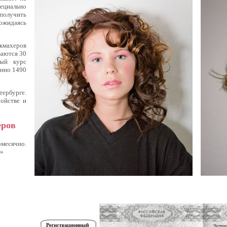
циально
олучить
ожидаясь
икмахеров
ваются 30
ый курс
енно 1490
рбурге.
ойстве и
еров
месячно.
»