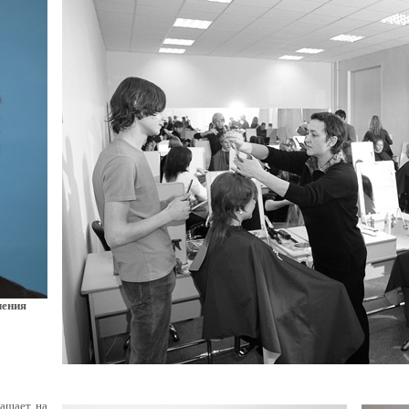
чения
лашает на