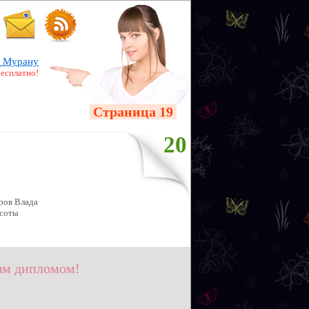
 Мурану
бесплатно!
Страница 19
20
ров Влада
асоты
ым дипломом!