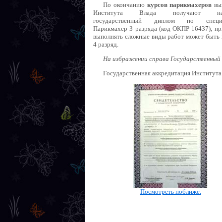
По окончанию
курсов парикмахеров
вы
Института Влада получают нас
государственный диплом по специа
Парикмахер 3 разряда (код ОКПР 16437), п
выполнять сложные виды работ может быть 
4 разряд.
На избражении справа Государственный
Государственная аккредитация Института
Посмотреть поближе.