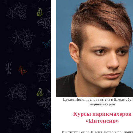
Цвелев Иван, преподаватель в Школе
обу
парикмахеров
Курсы парикмахеров
«Интенсив»
Институт Влада (Санкт-Петербург) приг