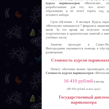
курсы парикмахеров
«Интенсив», спе
разработанные для тех, кто хочет п
образование и не хочет терять год, д
осеннего набора.
Срок обучения – 6 месяцев. Курсы пар
«Интенсив» начинаются 7 февраля и заканчи
июля. За это время вы получите полн
теоретических и практических занятий, а им
учебных часов.
Занятия проходят в Санкт-Пете
Иногородним оказывается помощь в обустр
размещении.
Стоимость курсов парикмах
Оплату обучения можно производить по
Стоимость курсов парикмахеров
«Интенсив
16 410 рублей
в месяц
(98 450 рублей за весь курс)
Государственный диплом
парикмахера