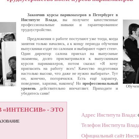
Закончив курсы парикмахеров в Петербурге в
Институте Влада
, вы получите качественные
профессиональные навыки и гарантированное
трудоустройство.
Предложения о работе поступают уже тогда, когда
занятия только начались, а к концу периода обучения
выпускники ездят по салонам и выбирают «цвет стен».
Один директор салона приехал на выпускные
экзамены, долго присматривался к выпускникам
курсов парикмахеров, потом сказал: «Я хочу
пригласить на работу всех! Качество подготовки
настолько высоко, что даже не нужно выбирать». Тут
он, конечно, погорячился. Есть ещё характер,
поведение, харизма, наконец! Но
профессиональный
Обучен
уровень
действительно впечатляет. Приходите и
убедитесь сами!
«ИНТЕНСИВ» - ЭТО
Адрес Института Влада:
С
АЗОВАНИЕ
Телефон Института Влад
Официальный сайт Инсти