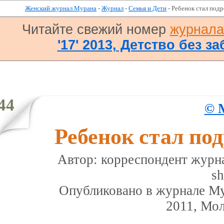
Женский журнал Мурана
-
Журнал
-
Семья и Дети
- Ребенок стал подр
Читайте свежий номер
журнал
'17' 2013, Детство без за
44
© 
Ребенок стал под
Автор: корреспондент журн
sh
Опубликовано в журналe Мур
2011, Мо