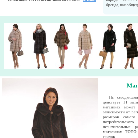
бренда, как обще
Маг
На сегодняшн
действует 11 маг
магазинах может 
зависимости от рег
размеров самого
потребительск
незначительные р
магазинах ТОТО
скидок.