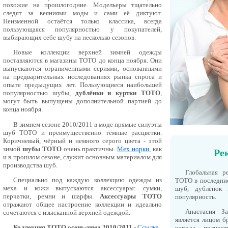
похожие на прошлогодние. Модельеры тщательно
следят за веяниями моды и сами её диктуют.
Неизменной остаётся только классика, всегда
пользующаяся популярностью у покупателей,
выбирающих себе шубу на несколько сезонов.
Новые коллекции верхней зимней одежды
поставляются в магазины ТОТО до конца ноября. Они
выпускаются ограниченными сериями, основанными
на предварительных исследованиях рынка спроса и
опыте предыдущих лет. Пользующиеся наибольшей
популярностью шубы,
дублёнки и куртки ТОТО
,
могут быть выпущены дополнительной партией до
конца ноября.
В зимнем сезоне 2010/2011 в моде прямые силуэты
шуб ТОТО и преимущественно тёмные расцветки.
Коричневый, чёрный и немного серого цвета - этой
зимой
шубы ТОТО
очень практичны.
Мех норки
, как
Ре
и в прошлом сезоне, служит основным материалом для
производства шуб.
Глобальная р
Специально под каждую коллекцию одежды из
ТОТО в последние
меха и кожи выпускаются аксессуары: сумки,
шуб, дублёнок
перчатки, ремни и шарфы.
Аксессуары ТОТО
популярность.
отражают общее настроение коллекции и идеально
Анастасия З
сочетаются с изысканной верхней одеждой.
является лицом б
Коллекция ТОТО осень-зима 2010/2011
-
Ссылка
народа полност