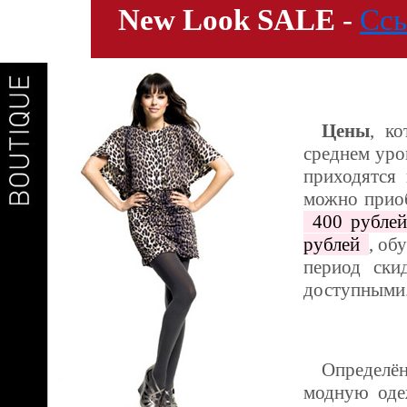
New Look SALE
-
Сс
Цены
, к
среднем уро
приходятся
можно прио
400 рублей
рублей
, об
период ски
доступными
Определён
модную оде