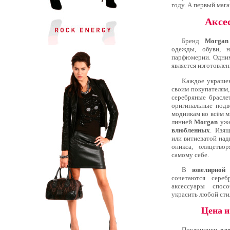
году. А первый мага
Аксе
Бренд
Morgan
одежды, обуви, н
парфюмерии. Одни
является изготовлен
Каждое украше
своим покупателям,
серебряные брасле
оригинальные подв
модникам во всём 
линией
Morgan
уже
влюбленных
. Изящ
или витиеватой на
оникса, олицетв
самому себе.
В
ювелирной
сочетаются сереб
аксессуары спос
украсить любой сти
Цена и
Поклонники
од