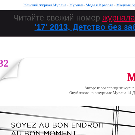
Женский журнал Мурана
-
Журнал
-
Мода и Красота
-
Модные б
Читайте свежий номер
журнал
'17' 2013, Детство без за
32
M
Автор: корреспондент журна
Опубликовано в журналe Мурана 14 Д