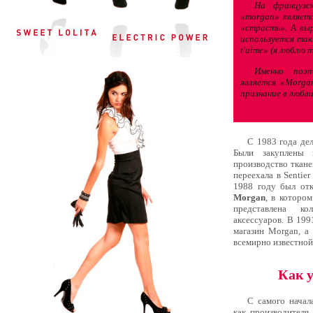
На французс
«morgan» являетс
«страсть». А выр
используется так
t'aime» (я люблю т
Именно поэ
является «Morgan
признание в любв
С 1983 года де
Были закуплены 
производство ткане
переехала в Sentie
1988 году был о
Morgan
, в которо
представлена к
аксессуаров. В 19
магазин Morgan, а
всемирно известной
Как 
С самого начал
как производител