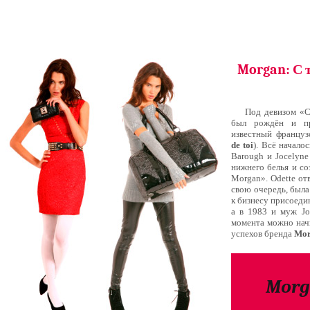
Morgan: С т
Под девизом «С
был рождён и пр
известный францу
de toi
). Всё началос
Barough и Jocelyne
нижнего белья и со
Morgan». Odette отв
свою очередь, была
к бизнесу присоедин
а в 1983 и муж Jo
момента можно нач
успехов бренда
Mor
Morg