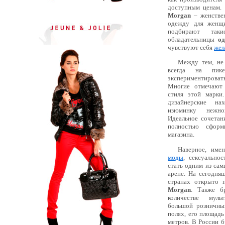
доступным ценам.
Morgan
– женствен
одежду для женщи
подбирают так
обладательницы
о
чувствуют себя
жел
Между тем, не 
всегда на пик
экспериментирова
Многие отмечают 
стиля этой марк
дизайнерские н
изюминку нежно
Идеальное сочетан
полностью сформ
магазина.
Наверное, име
моды
, сексуально
стать одним из са
арене. На сегодня
странах открыто
Morgan
. Также б
количестве мул
большой розничны
полях, его площадь
метров. В России 