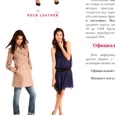
не только за неповт
которое присущ
создается под тща
обстоятельных фран
в магазинах Mo
среднего класса, це
50 до 150$. Кром
можно приобрести
скидкой 50%.
Официал
Всю информац
других акциях, а
коллекции можно на
Официальный с
Интернет-мага