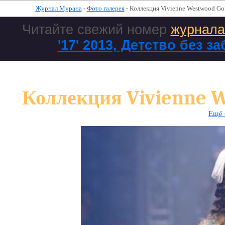
Журнал Мурана
-
Фото галерея
- Коллекция Vivienne Westwood Go
Читайте свежий номер
журнал
'17' 2013, Детство без за
Коллекция Vivienne W
Ещё 