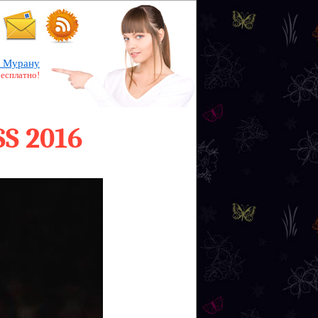
 Мурану
бесплатно!
SS 2016