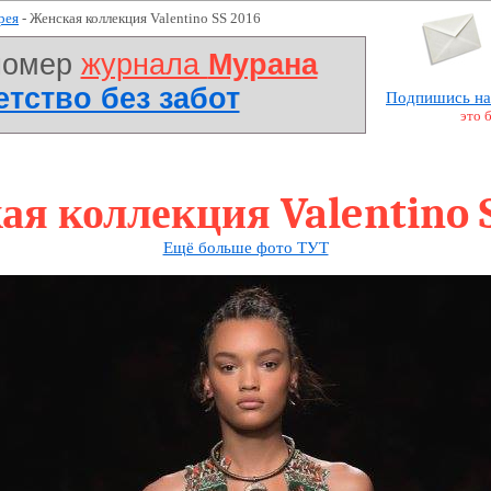
рея
- Женская коллекция Valentino SS 2016
номер
журнала
Мурана
Детство без забот
Подпишись на
это 
я коллекция Valentino 
Ещё больше фото ТУТ