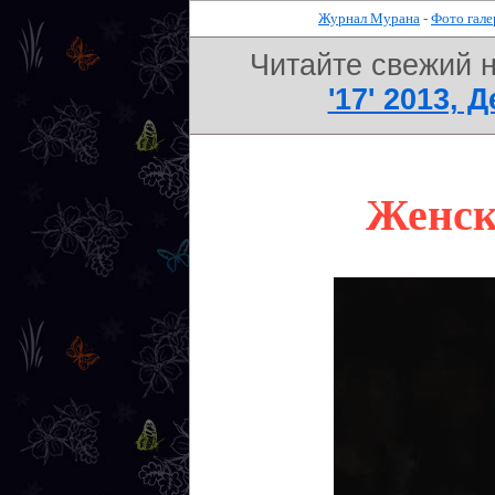
Журнал Мурана
-
Фото гале
Читайте свежий 
'17' 2013, 
Женска