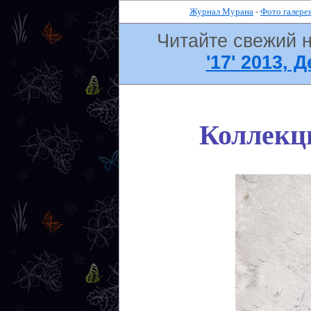
Журнал Мурана
-
Фото галере
Читайте свежий 
'17' 2013, 
Коллекци