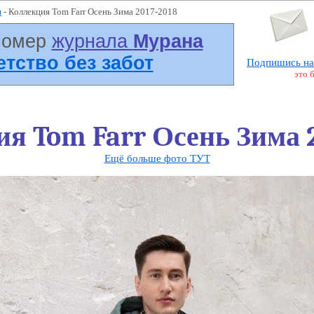
я
- Коллекция Tom Farr Осень Зима 2017-2018
номер
журнала
Мурана
Детство без забот
Подпишись на
это 
я Tom Farr Осень Зима 
Ещё больше фото ТУТ