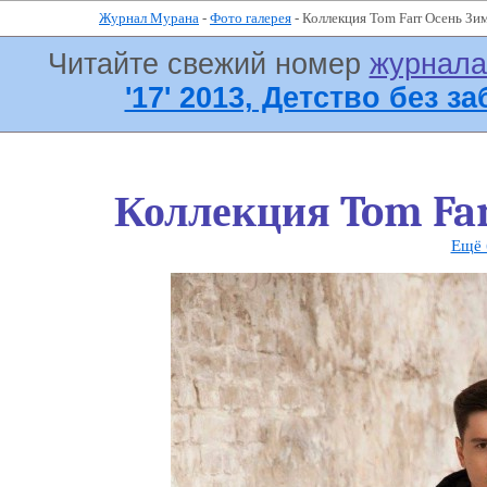
Журнал Мурана
-
Фото галерея
- Коллекция Tom Farr Осень Зи
Читайте свежий номер
журнал
'17' 2013, Детство без за
Коллекция Tom Far
Ещё 