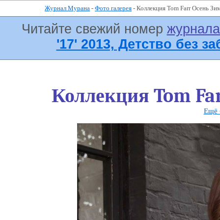
Журнал Мурана
-
Фото галерея
- Коллекция Tom Farr Осень Зи
Читайте свежий номер
журнал
'17' 2013, Детство без за
Коллекция Tom Far
Ещё 