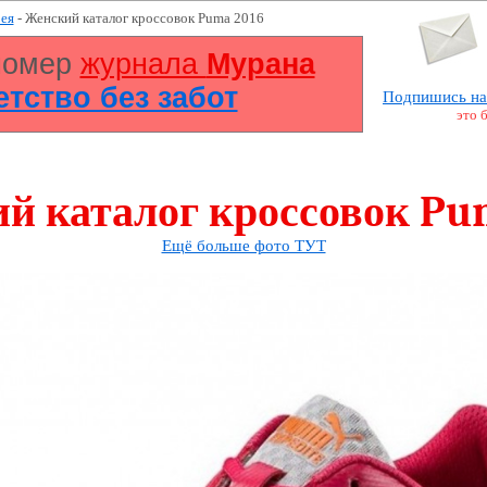
ея
- Женский каталог кроссовок Puma 2016
номер
журнала
Мурана
Детство без забот
Подпишись на
это 
й каталог кроссовок Pu
Ещё больше фото ТУТ