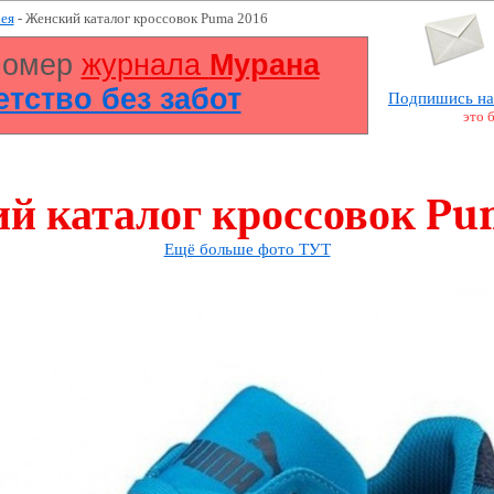
ея
- Женский каталог кроссовок Puma 2016
номер
журнала
Мурана
Детство без забот
Подпишись на
это 
й каталог кроссовок Pu
Ещё больше фото ТУТ