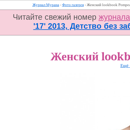
Журнал Мурана
-
Фото галерея
- Женский lookbook Pompea
Читайте свежий номер
журнал
'17' 2013, Детство без за
Женский lookb
Ещё 