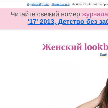
Журнал Мурана
-
Фото галерея
- Женский lookbook Pompea
Читайте свежий номер
журнал
'17' 2013, Детство без за
Женский lookb
Ещё 