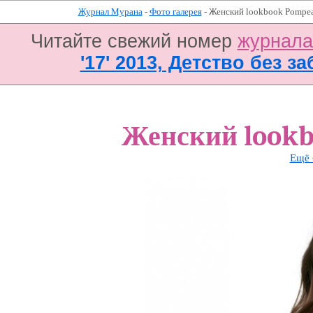
Журнал Мурана
-
Фото галерея
- Женский lookbook Pompea
Читайте свежий номер
журнал
'17' 2013, Детство без за
Женский lookb
Ещё 