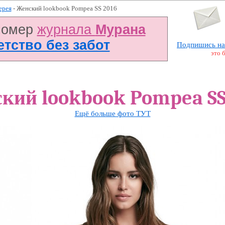
ерея
- Женский lookbook Pompea SS 2016
номер
журнала
Мурана
Детство без забот
Подпишись на
это 
кий lookbook Pompea SS
Ещё больше фото ТУТ