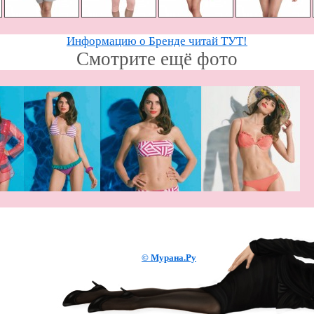
Информацию о Бренде читай ТУТ!
Смотрите ещё фото
© Мурана.Ру