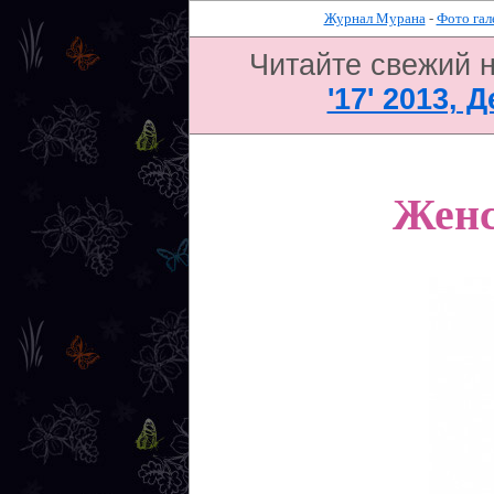
Журнал Мурана
-
Фото гал
Читайте свежий 
'17' 2013, 
Женс