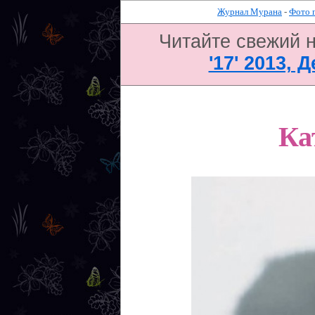
Журнал Мурана
-
Фото 
Читайте свежий 
'17' 2013, 
Ка