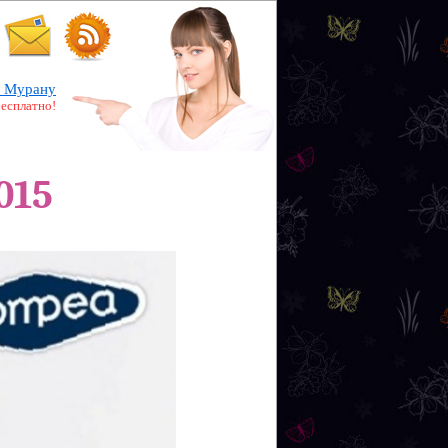
 Мурану
бесплатно!
015