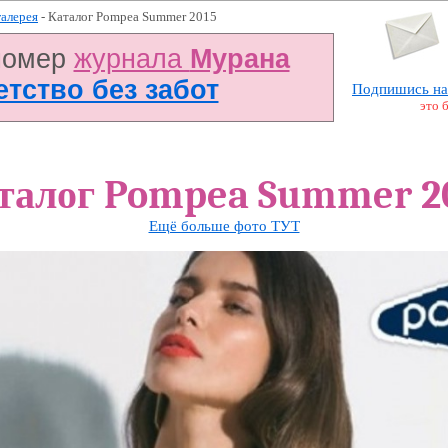
галерея
- Каталог Pompea Summer 2015
номер
журнала
Мурана
Детство без забот
Подпишись на
это 
талог Pompea Summer 2
Ещё больше фото ТУТ