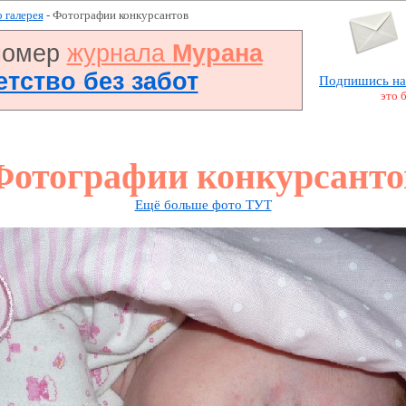
 галерея
- Фотографии конкурсантов
номер
журнала
Мурана
Детство без забот
Подпишись на
это 
Фотографии конкурсанто
Ещё больше фото ТУТ