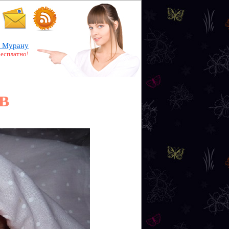
 Мурану
бесплатно!
в