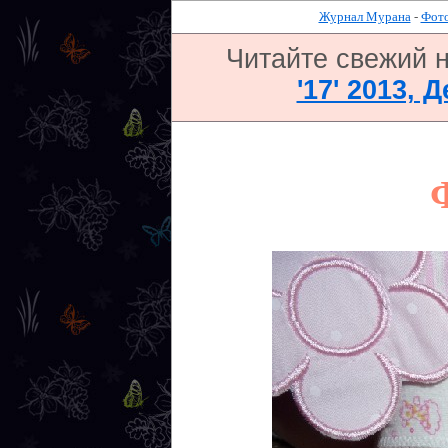
Журнал Мурана
-
Фото
Читайте свежий 
'17' 2013, 