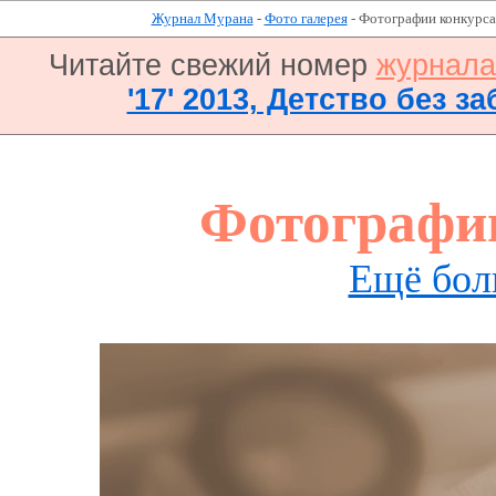
Журнал Мурана
-
Фото галерея
- Фотографии конкурса
Читайте свежий номер
журнал
'17' 2013, Детство без за
Фотографи
Ещё бол