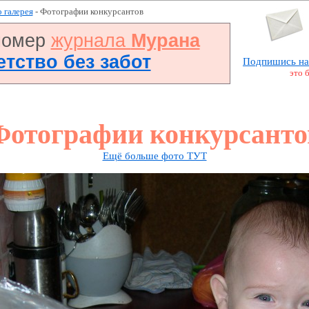
 галерея
- Фотографии конкурсантов
номер
журнала
Мурана
Детство без забот
Подпишись на
это 
Фотографии конкурсанто
Ещё больше фото ТУТ