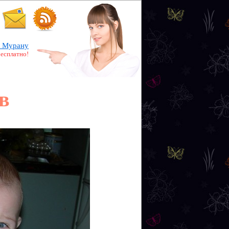
 Мурану
бесплатно!
в