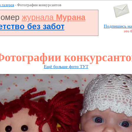
 галерея
- Фотографии конкурсантов
номер
журнала
Мурана
Детство без забот
Подпишись на
это 
Фотографии конкурсанто
Ещё больше фото ТУТ