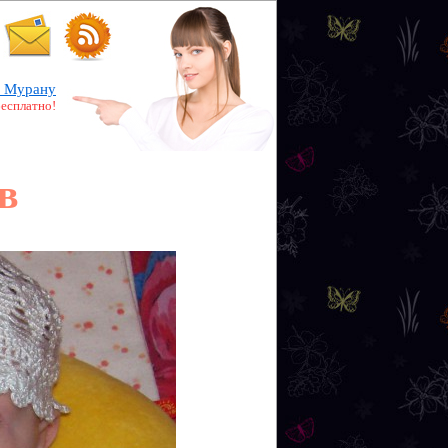
 Мурану
бесплатно!
в