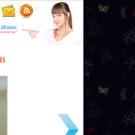
 Мурану
бесплатно!
в