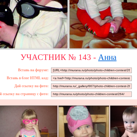
УЧАСТНИК № 143 -
Анна
Вставь на форуме:
Вставь в блог HTML код:
Дай ссылку на фото:
й ссылку на страницу с фото: