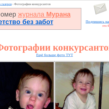
 галерея
- Фотографии конкурсантов
номер
журнала
Мурана
Детство без забот
Подпишись на
это 
Фотографии конкурсанто
Ещё больше фото ТУТ