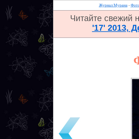
Журнал Мурана
-
Фото
Читайте свежий 
'17' 2013, 