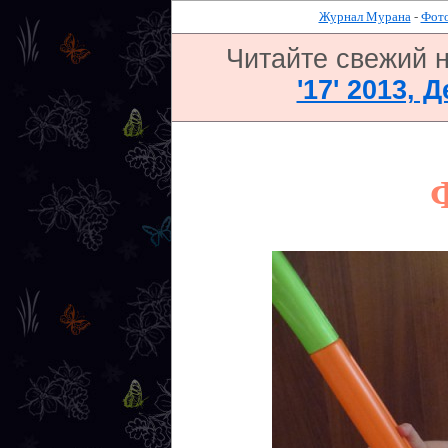
Журнал Мурана
-
Фото
Читайте свежий 
'17' 2013, 