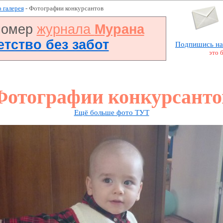
 галерея
- Фотографии конкурсантов
номер
журнала
Мурана
Детство без забот
Подпишись на
это 
Фотографии конкурсанто
Ещё больше фото ТУТ