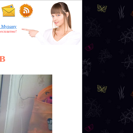
 Мурану
бесплатно!
в