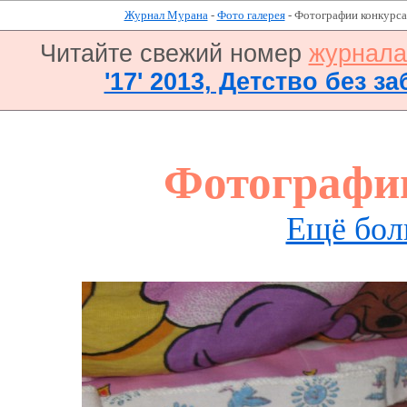
Журнал Мурана
-
Фото галерея
- Фотографии конкурса
Читайте свежий номер
журнал
'17' 2013, Детство без за
Фотографи
Ещё бол