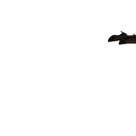
фотоконкурс
.
Победитель
пол
изображением своего
Лучшие фотог
страницах нового вы
Голосование нач
Завершение детского