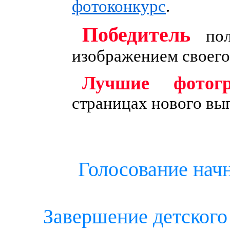
Подробнее о Детском 
КО
Подробно
об усл