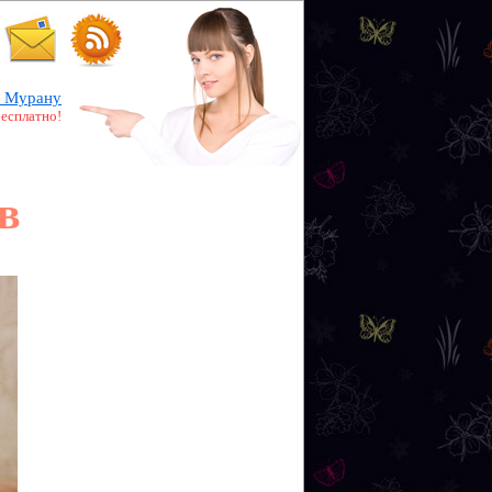
 Мурану
бесплатно!
в