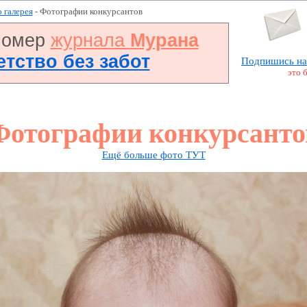
 галерея
- Фотографии конкурсантов
номер
журнала
Мурана
Детство без забот
Подпишись на
это 
Фотографии конкурсанто
Ещё больше фото ТУТ