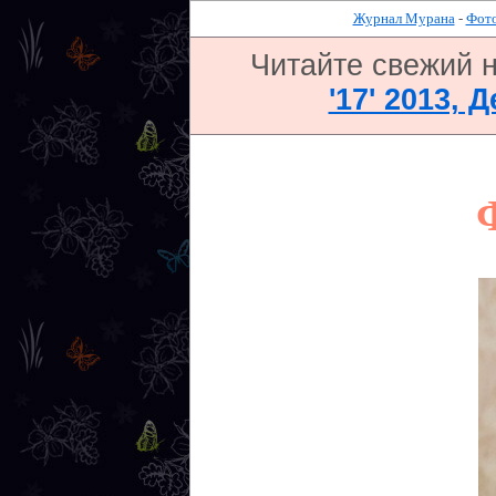
Журнал Мурана
-
Фото
Читайте свежий 
'17' 2013, 