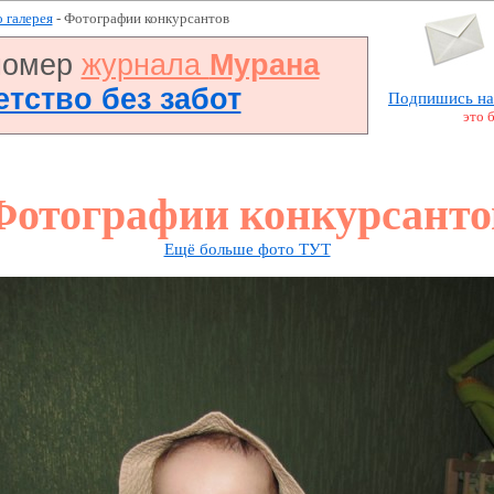
 галерея
- Фотографии конкурсантов
номер
журнала
Мурана
Детство без забот
Подпишись на
это 
Фотографии конкурсанто
Ещё больше фото ТУТ