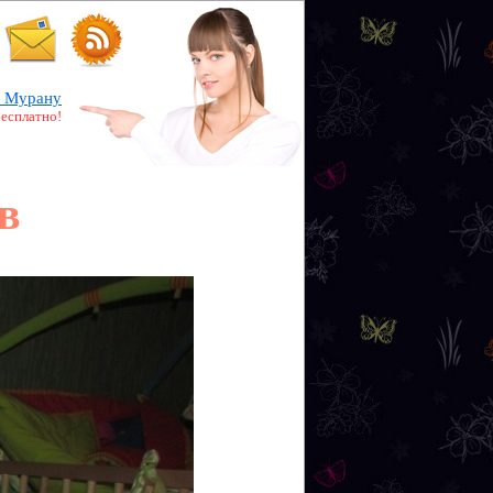
 Мурану
бесплатно!
в