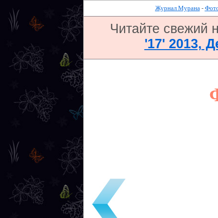
Журнал Мурана
-
Фото
Читайте свежий 
'17' 2013, 