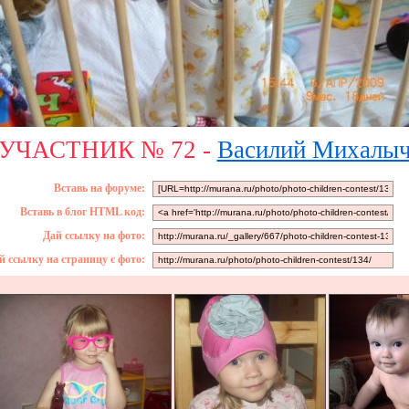
УЧАСТНИК № 72 -
Василий Михалы
Вставь на форуме:
Вставь в блог HTML код:
Дай ссылку на фото:
й ссылку на страницу с фото: