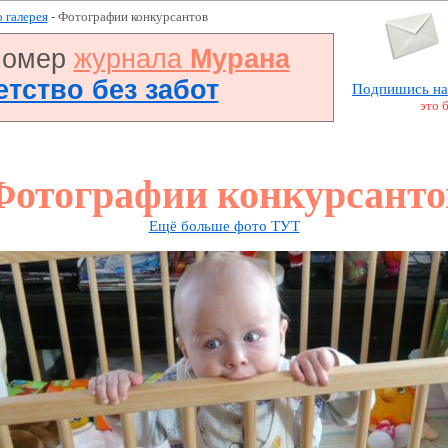
 галерея
- Фотографии конкурсантов
номер
журнала
Мурана
Детство без забот
Подпишись на
это 
Фотографии конкурсанто
Ещё больше фото ТУТ