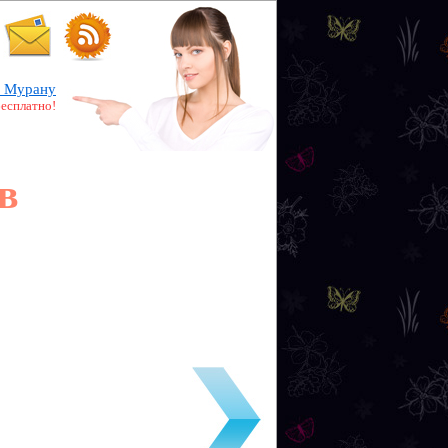
 Мурану
бесплатно!
в