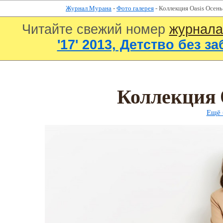
Журнал Мурана
-
Фото галерея
- Коллекция Oasis Осень
Читайте свежий номер
журнал
'17' 2013, Детство без за
Коллекция 
Ещё 