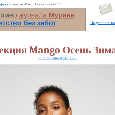
ерея
- Коллекция Mango Осень Зима 2017
номер
журнала
Мурана
Детство без забот
Подпишись на
это 
екция Mango Осень Зима
Ещё больше фото ТУТ