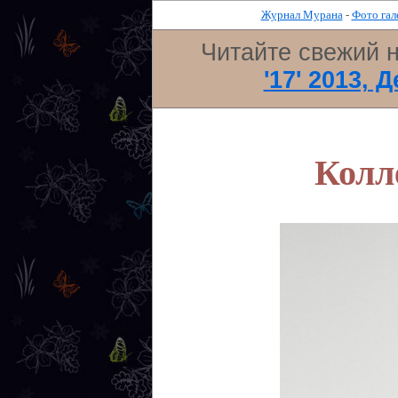
Журнал Мурана
-
Фото гал
Читайте свежий 
'17' 2013, 
Колл