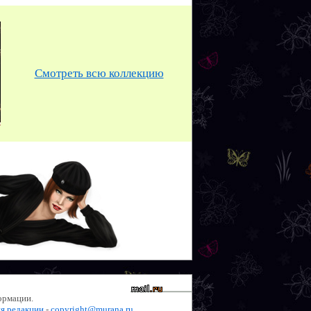
Смотреть всю коллекцию
ормации.
ия редакции
-
copyright@murana.ru