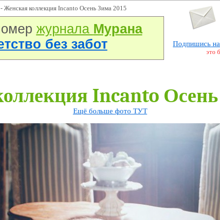
- Женская коллекция Incanto Осень Зима 2015
номер
журнала
Мурана
Детство без забот
Подпишись на
это 
оллекция Incanto Осень
Ещё больше фото ТУТ