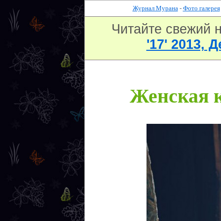
Журнал Мурана
-
Фото галерея
Читайте свежий 
'17' 2013, 
Женская к