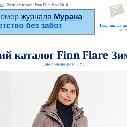
рея
- Женский каталог Finn Flare Зима 2016
номер
журнала
Мурана
Детство без забот
Подпишись на
это 
й каталог Finn Flare Зи
Ещё больше фото ТУТ