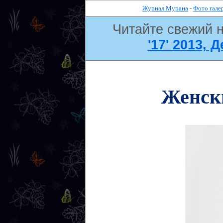
Журнал Мурана
-
Фото гале
Читайте свежий 
'17' 2013, 
Женски