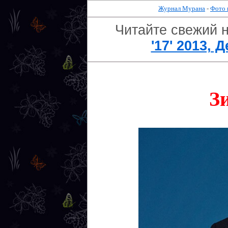
Журнал Мурана
-
Фото 
Читайте свежий 
'17' 2013, 
З