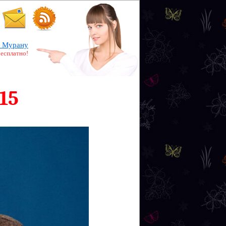
 Мурану
бесплатно!
15