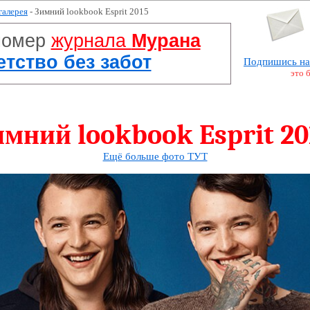
галерея
- Зимний lookbook Esprit 2015
номер
журнала
Мурана
Детство без забот
Подпишись на
это 
имний lookbook Esprit 20
Ещё больше фото ТУТ