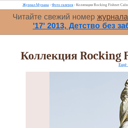
Журнал Мурана
-
Фото галерея
- Коллекция Rocking Fishnet Calz
Читайте свежий номер
журнал
'17' 2013, Детство без за
Коллекция Rocking F
Ещё 