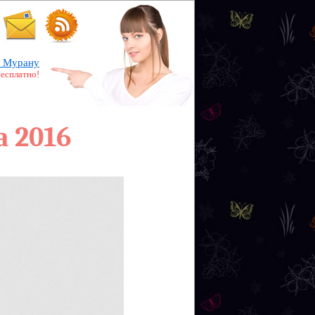
 Мурану
бесплатно!
а 2016