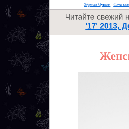
Журнал Мурана
-
Фото гал
Читайте свежий 
'17' 2013, 
Женск