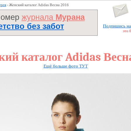
ерея
- Женский каталог Adidas Весна 2016
номер
журнала
Мурана
Детство без забот
Подпишись на
это 
ий каталог Adidas Весн
Ещё больше фото ТУТ